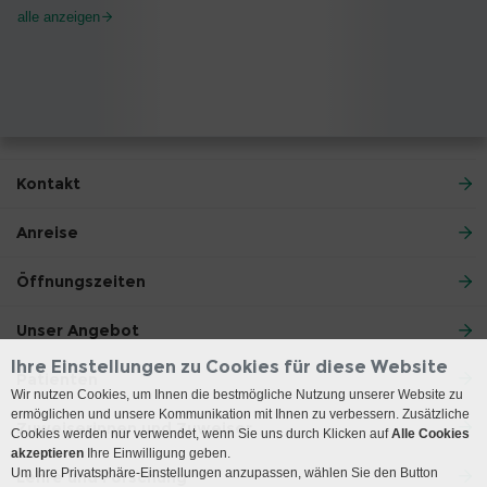
alle anzeigen
Kontakt
Anreise
Öffnungszeiten
Unser Angebot
Ihre Einstellungen zu Cookies für diese Website
Patienten
Wir nutzen Cookies, um Ihnen die bestmögliche Nutzung unserer Website zu
ermöglichen und unsere Kommunikation mit Ihnen zu verbessern. Zusätzliche
Zuweiserinnen und Zuweiser
Cookies werden nur verwendet, wenn Sie uns durch Klicken auf
Alle Cookies
akzeptieren
Ihre Einwilligung geben.
Um Ihre Privatsphäre-Einstellungen anzupassen, wählen Sie den Button
Lehre und Forschung