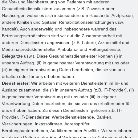
die Vor- und Nachbetreuung von Patienten mit anderen
Gesundheitsdienstleistern zusammen (z.B. Zuweiser oder
Nachsorger, wobei es sich insbesondere um Hausärzte, Arztpraxen,
andere Kliniken und Spitäler, Rehabilitationseinrichtungen usw.
handelt). Auch anderweitig und insbesondere während des
Betreuungsverhältnisses sind wir auf die Zusammenarbeit mit
anderen Dienstleistern angewiesen (z.B. Labore, Arzneimittel und
Medizinalproduktehersteller, Ambulanz- und Rettungsdienste,
Belegärzte usw.). Diese Gesundheitsdienstleister können (i) in
unserem Auftrag, (ii) in gemeinsamer Verantwortung mit uns oder
(iii) in eigener Verantwortung Daten bearbeiten, die sie von uns
erhalten oder für uns erhoben haben.
Dienstleister:
Wir arbeiten mit weiteren Dienstleistern im In- und
Ausland zusammen, die (i) in unserem Auftrag (z.B. IT-Provider), (ii)
in gemeinsamer Verantwortung mit uns oder (iii) in eigener
Verantwortung Daten bearbeiten, die sie von uns erhalten oder für
uns erhoben haben. Zu diesen Dienstleistern gehören z.B. IT-
Provider, IT-Dienstleister, Werbedienstleistende, Banken,
Versicherungen, Inkassofirmen, Adressprüfer,
Beratungsunternehmen, Auditfirmen oder Anwälte. Wir vereinbaren
mit diesen Dritten in der Regel Verträge über die Nutzung und den