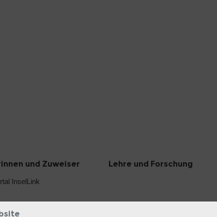
innen und Zuweiser
Lehre und Forschung
tal InselLink
bsite