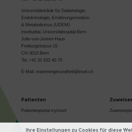
Universitätsklinik für Diabetologie,
Endokrinologie, Ernährungsmedizin
& Metabolismus (UDEM)
Inselspital, Universitätsspital Bern
Julie-von-Jenner-Haus
Freiburgstrasse 15
CH-3010 Bern
Tel. +41 31 632 40 70
E-Mail:
maennergesundheit@
insel.ch
Patienten
Zuweiser
Patientenportal myInsel
Zuweiserpor
Ihre Einstellungen zu Cookies für diese We